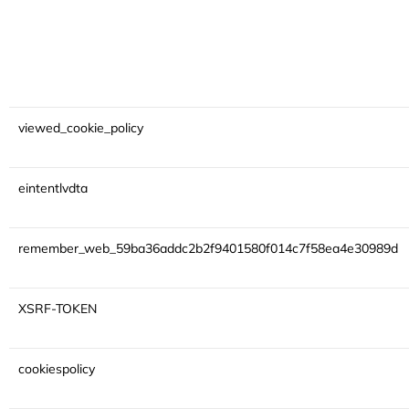
viewed_cookie_policy
eintentlvdta
remember_web_59ba36addc2b2f9401580f014c7f58ea4e30989d
XSRF-TOKEN
cookiespolicy