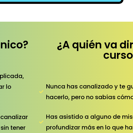
único?
¿A quién va di
curso
plicada,
Nunca has canalizado y te g
r lo
hacerlo, pero no sabías cómo
Has asistido a alguno de mis 
 canalizar
profundizar más en lo que ha
sin tener