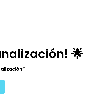
analización! 🌟
nalización”